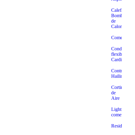
Calefacción
Bomba
de
Calor
Comercial
Conductos
flexibles
Cardiff
Controles
Hailin
Cortinas
de
Aire
Light
comercial
Residencial