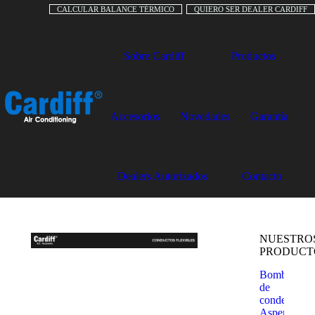
CALCULAR BALANCE TÉRMICO
QUIERO SER DEALER CARDIFF
Sobre Cardiff
Productos
Accesorios
Novedades
Garantía
Dealers Autorizados
Contacto
NUESTRO
PRODUCT
Bombas
de
condensado
Aspen